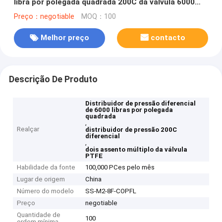
libra por polegada quadrada 200C da válvula 6000
Seat
Preço：negotiable
MOQ：100
Melhor preço
contacto
Descrição De Produto
Distribuidor de pressão diferencial
de 6000 libras por polegada
quadrada
,
Realçar
distribuidor de pressão 200C
diferencial
,
dois assento múltiplo da válvula
PTFE
Habilidade da fonte
100,000 PCes pelo mês
Lugar de origem
China
Número do modelo
SS-M2-8F-COPFL
Preço
negotiable
Quantidade de
100
ordem mínima