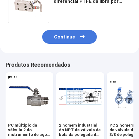
diferencial PTFE da libra por
polegada quadrada 200C da
válvula 6000 Seat
Continue
Produtos Recomendados
PC múltiplo da
2 homem industrial
PC 2 homem mú
válvula 2 do
do NPT da válvula de
da válvula da 
instrumento de aço
bola da polegada do
3/8 de polegad